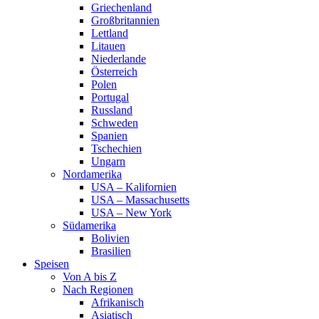
Griechenland
Großbritannien
Lettland
Litauen
Niederlande
Österreich
Polen
Portugal
Russland
Schweden
Spanien
Tschechien
Ungarn
Nordamerika
USA – Kalifornien
USA – Massachusetts
USA – New York
Südamerika
Bolivien
Brasilien
Speisen
Von A bis Z
Nach Regionen
Afrikanisch
Asiatisch