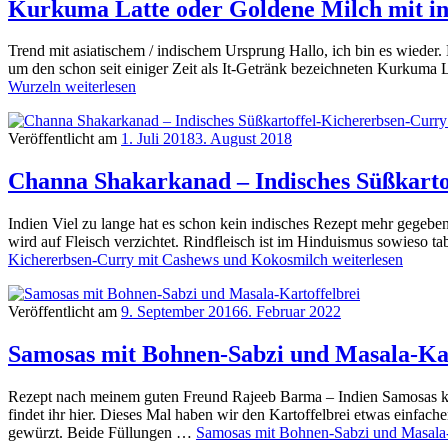
Kurkuma Latte oder Goldene Milch mit i
Trend mit asiatischem / indischem Ursprung Hallo, ich bin es wieder.
um den schon seit einiger Zeit als It-Getränk bezeichneten Kurkuma 
Wurzeln
weiterlesen
Veröffentlicht am
1. Juli 2018
3. August 2018
Channa Shakarkanad – Indisches Süßkart
Indien Viel zu lange hat es schon kein indisches Rezept mehr gegeben
wird auf Fleisch verzichtet. Rindfleisch ist im Hinduismus sowieso 
Kichererbsen-Curry mit Cashews und Kokosmilch
weiterlesen
Veröffentlicht am
9. September 2016
6. Februar 2022
Samosas mit Bohnen-Sabzi und Masala-Kar
Rezept nach meinem guten Freund Rajeeb Barma – Indien Samosas kennt 
findet ihr hier. Dieses Mal haben wir den Kartoffelbrei etwas einfac
gewürzt. Beide Füllungen …
Samosas mit Bohnen-Sabzi und Masala-