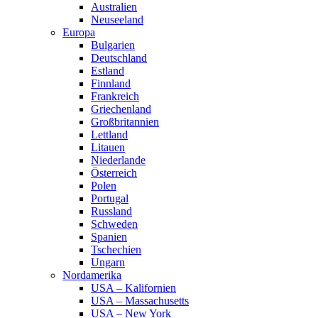
Australien
Neuseeland
Europa
Bulgarien
Deutschland
Estland
Finnland
Frankreich
Griechenland
Großbritannien
Lettland
Litauen
Niederlande
Österreich
Polen
Portugal
Russland
Schweden
Spanien
Tschechien
Ungarn
Nordamerika
USA – Kalifornien
USA – Massachusetts
USA – New York