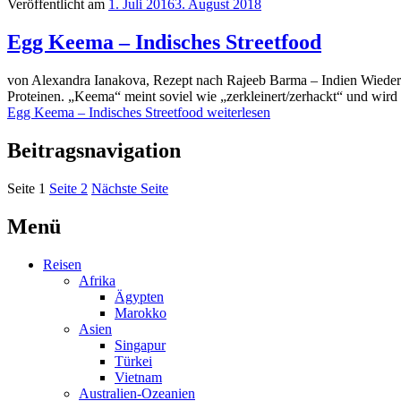
Veröffentlicht am
1. Juli 2016
3. August 2018
Egg Keema – Indisches Streetfood
von Alexandra Ianakova, Rezept nach Rajeeb Barma – Indien Wieder e
Proteinen. „Keema“ meint soviel wie „zerkleinert/zerhackt“ und wir
Egg Keema – Indisches Streetfood
weiterlesen
Beitragsnavigation
Seite
1
Seite
2
Nächste Seite
Menü
Reisen
Afrika
Ägypten
Marokko
Asien
Singapur
Türkei
Vietnam
Australien-Ozeanien