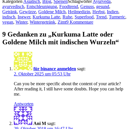
Kategorien
Asiatisch
,
Blog
,
Speisen
Schlagwörter
Ayurveda
,
ayurvedisch
,
Entschleunigung
,
Foodtrend
,
Genuss
,
gesund
,
Getränk
,
Gewürze
,
Goldene Milch
,
Heilmedizin
,
Herbst
,
Indien
,
indisch
,
Ingwer
,
Kurkuma Latte
,
Ruhe
,
Superfood
,
Trend
,
Turmeric
,
vegan
,
Winter
,
Wintergetränk
,
Zimt
9 Kommentare
9 Gedanken zu „Kurkuma Latte oder
Goldene Milch mit indischen Wurzeln“
für binance anmelden
sagt:
2. Oktober 2025 um 05:53 Uhr
Can you be more specific about the content of your article?
After reading it, I still have some doubts. Hope you can help
me.
Antworten
Ani M
sagt:
29. Oktober 2018 um 16:47 Uhr