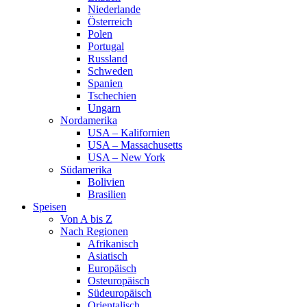
Niederlande
Österreich
Polen
Portugal
Russland
Schweden
Spanien
Tschechien
Ungarn
Nordamerika
USA – Kalifornien
USA – Massachusetts
USA – New York
Südamerika
Bolivien
Brasilien
Speisen
Von A bis Z
Nach Regionen
Afrikanisch
Asiatisch
Europäisch
Osteuropäisch
Südeuropäisch
Orientalisch