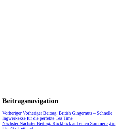
Beitragsnavigation
Vorheriger
Vorheriger Beitrag:
British Gingernuts – Schnelle
Ingwerkekse für die perfekte Tea Time
Nächster
Nächster Beitrag:
Rückblick auf einen Sommertag in
Liepāja, Lettland