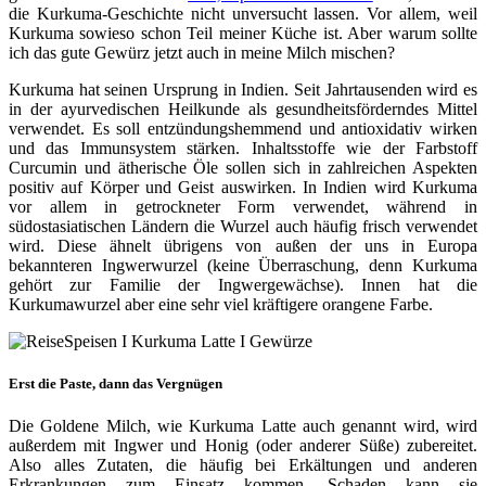
die Kurkuma-Geschichte nicht unversucht lassen. Vor allem, weil
Kurkuma sowieso schon Teil meiner Küche ist. Aber warum sollte
ich das gute Gewürz jetzt auch in meine Milch mischen?
Kurkuma hat seinen Ursprung in Indien. Seit Jahrtausenden wird es
in der ayurvedischen Heilkunde als gesundheitsförderndes Mittel
verwendet. Es soll entzündungshemmend und antioxidativ wirken
und das Immunsystem stärken. Inhaltsstoffe wie der Farbstoff
Curcumin und ätherische Öle sollen sich in zahlreichen Aspekten
positiv auf Körper und Geist auswirken. In Indien wird Kurkuma
vor allem in getrockneter Form verwendet, während in
südostasiatischen Ländern die Wurzel auch häufig frisch verwendet
wird. Diese ähnelt übrigens von außen der uns in Europa
bekannteren Ingwerwurzel (keine Überraschung, denn Kurkuma
gehört zur Familie der Ingwergewächse). Innen hat die
Kurkumawurzel aber eine sehr viel kräftigere orangene Farbe.
Erst die Paste, dann das Vergnügen
Die Goldene Milch, wie Kurkuma Latte auch genannt wird, wird
außerdem mit Ingwer und Honig (oder anderer Süße) zubereitet.
Also alles Zutaten, die häufig bei Erkältungen und anderen
Erkrankungen zum Einsatz kommen. Schaden kann sie