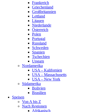
Frankreich
Griechenland
Großbritannien
Lettland
Litauen
Niederlande
Österreich
Polen
Portugal
Russland
Schweden
Spanien
Tschechien
Ungarn
Nordamerika
USA – Kalifornien
USA – Massachusetts
USA – New York
Südamerika
Bolivien
Brasilien
Speisen
Von A bis Z
Nach Regionen
Afrikanisch