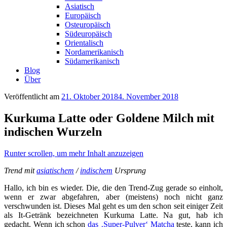
Asiatisch
Europäisch
Osteuropäisch
Südeuropäisch
Orientalisch
Nordamerikanisch
Südamerikanisch
Blog
Über
Veröffentlicht am
21. Oktober 2018
4. November 2018
Kurkuma Latte oder Goldene Milch mit
indischen Wurzeln
Runter scrollen, um mehr Inhalt anzuzeigen
Trend mit
asiatischem
/
indischem
Ursprung
Hallo, ich bin es wieder. Die, die den Trend-Zug gerade so einholt,
wenn er zwar abgefahren, aber (meistens) noch nicht ganz
verschwunden ist. Dieses Mal geht es um den schon seit einiger Zeit
als It-Getränk bezeichneten Kurkuma Latte. Na gut, hab ich
gedacht. Wenn ich schon
das ‚Super-Pulver‘ Matcha
teste, kann ich