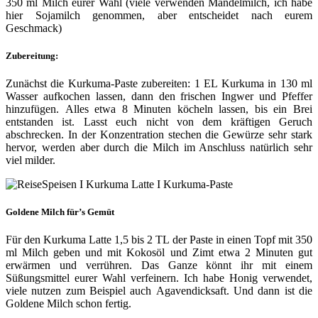
350 ml Milch eurer Wahl (viele verwenden Mandelmilch, ich habe
hier Sojamilch genommen, aber entscheidet nach eurem
Geschmack)
Zubereitung:
Zunächst die Kurkuma-Paste zubereiten: 1 EL Kurkuma in 130 ml
Wasser aufkochen lassen, dann den frischen Ingwer und Pfeffer
hinzufügen. Alles etwa 8 Minuten köcheln lassen, bis ein Brei
entstanden ist. Lasst euch nicht von dem kräftigen Geruch
abschrecken. In der Konzentration stechen die Gewürze sehr stark
hervor, werden aber durch die Milch im Anschluss natürlich sehr
viel milder.
Goldene Milch für’s Gemüt
Für den Kurkuma Latte 1,5 bis 2 TL der Paste in einen Topf mit 350
ml Milch geben und mit Kokosöl und Zimt etwa 2 Minuten gut
erwärmen und verrühren. Das Ganze könnt ihr mit einem
Süßungsmittel eurer Wahl verfeinern. Ich habe Honig verwendet,
viele nutzen zum Beispiel auch Agavendicksaft. Und dann ist die
Goldene Milch schon fertig.