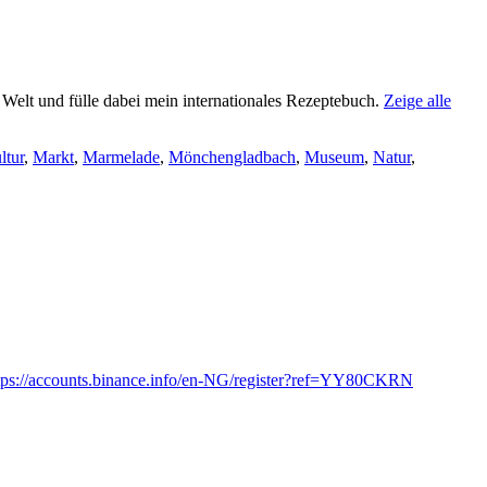
e Welt und fülle dabei mein internationales Rezeptebuch.
Zeige alle
ltur
,
Markt
,
Marmelade
,
Mönchengladbach
,
Museum
,
Natur
,
tps://accounts.binance.info/en-NG/register?ref=YY80CKRN