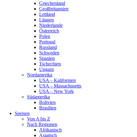
Griechenland
Großbritannien
Lettland
Litauen
Niederlande
Österreich
Polen
Portugal
Russland
Schweden
Spanien
Tschechien
Ungarn
Nordamerika
USA – Kalifornien
USA – Massachusetts
USA – New York
Südamerika
Bolivien
Brasilien
Speisen
Von A bis Z
Nach Regionen
Afrikanisch
Asiatisch