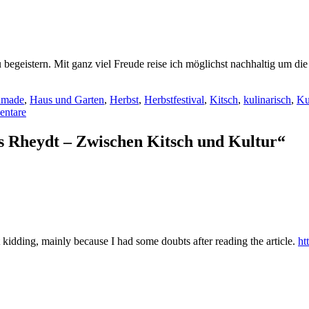
 begeistern. Mit ganz viel Freude reise ich möglichst nachhaltig um di
dmade
,
Haus und Garten
,
Herbst
,
Herbstfestival
,
Kitsch
,
kulinarisch
,
Ku
ntare
s Rheydt – Zwischen Kitsch und Kultur“
ust kidding, mainly because I had some doubts after reading the article.
ht