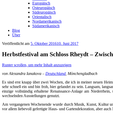
Europäisch
Osteuropäisch
Südeuropäisch
Orientalisch
Nordamerikanisch
Südamerikanisch
Blog
Über
Veröffentlicht am
5. Oktober 2016
10. Juni 2017
Herbstfestival am Schloss Rheydt – Zwisc
Runter scrollen, um mehr Inhalt anzuzeigen
von Alexandra Ianakova –
Deutschland
, Mönchengladbach
Es sind erst knapp über zwei Wochen, die ich in meiner neuen Heim
sehr schnell ein und bin froh, hier gelandet zu sein. Langsam, lan
einzige vollständig erhaltene Renaissance-Anlage am Niederrhein,
wechselnden Ausstellungen genutzt.
Am vergangenen Wochenende wurde durch Musik, Kunst, Kultur und ku
vor allem liebevoll gefertigte Haus- und Gartendekoration, aber auc