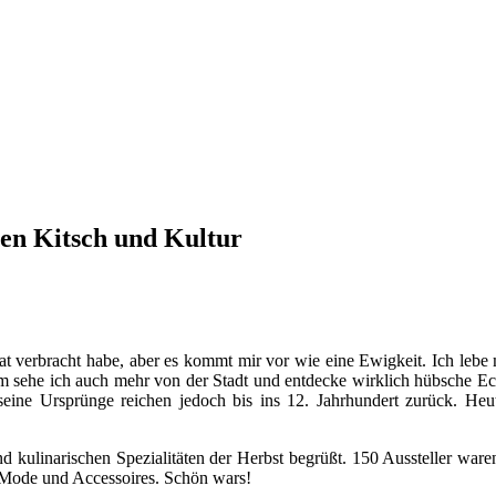
hen Kitsch und Kultur
at verbracht habe, aber es kommt mir vor wie eine Ewigkeit. Ich le
gsam sehe ich auch mehr von der Stadt und entdecke wirklich hübsche 
 seine Ursprünge reichen jedoch bis ins 12. Jahrhundert zurück. H
linarischen Spezialitäten der Herbst begrüßt. 150 Aussteller waren
h Mode und Accessoires. Schön wars!