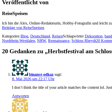
Veröffentlicht von
ReiseSpeisen
Ich bin die Alex, Online-Redakteurin, Hobby-Fotografin und leicht zu
Beiträge von ReiseSpeisen
Kategorien
Blog
,
Deutschland
,
Reisen
Schlagwörter
Dekoration
,
han
Nordrhein-Westfalen
,
NRW
,
Rennaissance
,
Schloss Rheydt
20 Komme
20 Gedanken zu „Herbstfestival am Schlos
binance odkaz
sagt:
8. Mai 2026 um 22:17 Uhr
I don’t think the title of your article matches the content lol. J
Antworten