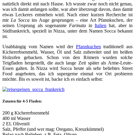
natürlich direkt mit nach Hause. Ich wusste zwar noch nicht genau,
was ich damit anfangen sollte, war aber überzeugt davon, dass damit
etwas Leckeres entstehen wird. Nach einer kurzen Recherche ist
mir
La Socca
ins Auge gesprungen – eine Art Pfannkuchen, der
seinen Ursprung als sogenannte
Farinata
in
Italien
hat, aber in
Südfrankreich, speziell in Nizza, unter dem Namen Socca bekannt
ist.
Unabhängig vom Namen wird der
Pfannkuchen
traditionell aus
Kichererbsenmehl, Wasser, Öl und Salz zubereitet und im heißen
Holzofen gebacken. Schon von den Römern wurden solche
Teigfladen hergestellt, die auch lange Zeit später als Arme-Leute-
Essen galten. In Nizza wird Socca heute als sehr beliebtes Street
Food angeboten, das ich supergerne einmal vor Ort probieren
möchte. Bis es soweit ist, backe ich es einfach selbst:
Zutaten für 4-5 Fladen:
200 g Kichererbsenmehl
400 ml Wasser
2 EL Olivenöl
Salz, Pfeffer (und wer mag: Oregano, Kreuzkümmel)
Belag nach Belieben, z.B. Feta, Oliven