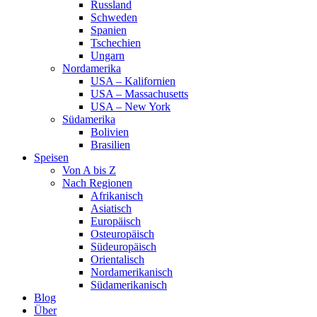
Russland
Schweden
Spanien
Tschechien
Ungarn
Nordamerika
USA – Kalifornien
USA – Massachusetts
USA – New York
Südamerika
Bolivien
Brasilien
Speisen
Von A bis Z
Nach Regionen
Afrikanisch
Asiatisch
Europäisch
Osteuropäisch
Südeuropäisch
Orientalisch
Nordamerikanisch
Südamerikanisch
Blog
Über