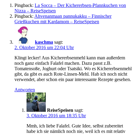
Pingback:
La Socca – Der Kichererbsen-Pfannkuchen von
Nizza – ReiseSpeisen
Pingback:
Ahvenanmaan pannukakku – Finnischer
Grießkuchen mit Kardamom – ReiseSpeisen
kaschma
sagt:
2. Oktober 2016 um 22:04 Uhr
Klingt lecker! Aus Kichererbsenmehl kann man außerdem
noch ganz einfach Falafel machen. Dazu passt z.B.
Tomatensoße, Joghurt oder Tsatsiki. Wo es Kichererbsenmehl
gibt, da gibt es auch Rote-Linsen-Mehl. Hab ich noch nicht
verwendet, aber schon ein paar interessante Rezepte gesehen.
Antworten
ReiseSpeisen
sagt:
3. Oktober 2016 um 18:35 Uhr
Mmh, ich liebe Falafel. Gute Idee, selbst zubereitet
habe ich sie nämlich noch nie, weil ich es mit relativ