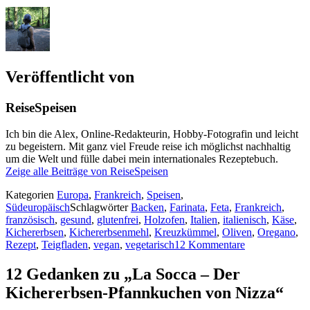
Veröffentlicht von
ReiseSpeisen
Ich bin die Alex, Online-Redakteurin, Hobby-Fotografin und leicht
zu begeistern. Mit ganz viel Freude reise ich möglichst nachhaltig
um die Welt und fülle dabei mein internationales Rezeptebuch.
Zeige alle Beiträge von ReiseSpeisen
Kategorien
Europa
,
Frankreich
,
Speisen
,
Südeuropäisch
Schlagwörter
Backen
,
Farinata
,
Feta
,
Frankreich
,
französisch
,
gesund
,
glutenfrei
,
Holzofen
,
Italien
,
italienisch
,
Käse
,
Kichererbsen
,
Kichererbsenmehl
,
Kreuzkümmel
,
Oliven
,
Oregano
,
Rezept
,
Teigfladen
,
vegan
,
vegetarisch
12 Kommentare
12 Gedanken zu „La Socca – Der
Kichererbsen-Pfannkuchen von Nizza“