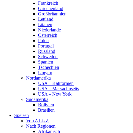
Frankreich
Griechenland
Großbritannien
Lettland
Litauen
Niederlande
Österreich
Polen
Portugal
Russland
Schweden
Spanien
Tschechien
Ungarn
Nordamerika
USA – Kalifornien
USA – Massachusetts
USA – New York
Südamerika
Bolivien
Brasilien
Speisen
Von A bis Z
Nach Regionen
Afrikanisch