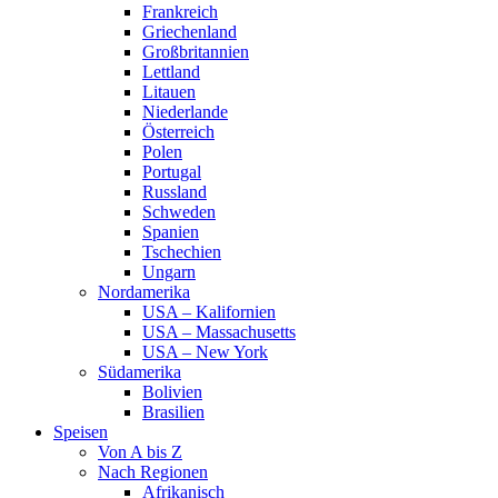
Frankreich
Griechenland
Großbritannien
Lettland
Litauen
Niederlande
Österreich
Polen
Portugal
Russland
Schweden
Spanien
Tschechien
Ungarn
Nordamerika
USA – Kalifornien
USA – Massachusetts
USA – New York
Südamerika
Bolivien
Brasilien
Speisen
Von A bis Z
Nach Regionen
Afrikanisch