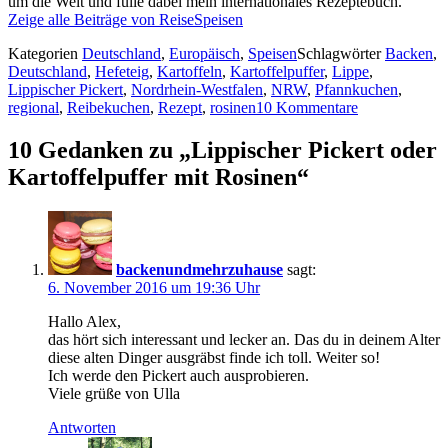
um die Welt und fülle dabei mein internationales Rezeptebuch.
Zeige alle Beiträge von ReiseSpeisen
Kategorien
Deutschland
,
Europäisch
,
Speisen
Schlagwörter
Backen
,
Deutschland
,
Hefeteig
,
Kartoffeln
,
Kartoffelpuffer
,
Lippe
,
Lippischer Pickert
,
Nordrhein-Westfalen
,
NRW
,
Pfannkuchen
,
regional
,
Reibekuchen
,
Rezept
,
rosinen
10 Kommentare
10 Gedanken zu „Lippischer Pickert oder
Kartoffelpuffer mit Rosinen“
backenundmehrzuhause
sagt:
6. November 2016 um 19:36 Uhr
Hallo Alex,
das hört sich interessant und lecker an. Das du in deinem Alter
diese alten Dinger ausgräbst finde ich toll. Weiter so!
Ich werde den Pickert auch ausprobieren.
Viele grüße von Ulla
Antworten