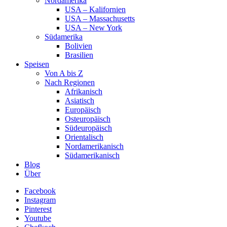
Nordamerika
USA – Kalifornien
USA – Massachusetts
USA – New York
Südamerika
Bolivien
Brasilien
Speisen
Von A bis Z
Nach Regionen
Afrikanisch
Asiatisch
Europäisch
Osteuropäisch
Südeuropäisch
Orientalisch
Nordamerikanisch
Südamerikanisch
Blog
Über
Facebook
Instagram
Pinterest
Youtube