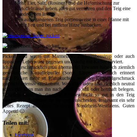
Mehl, Eier, Salz, (Rosinen) und die Hefemischung zur
Kartoffelmasse geben, alles gut verrühren und den Teig eine
Stunde gehen lassen.
Den aufgegangenen Teig portionsweise in einer Pfanne mit
wenig Fett und bei mittlerer Hitze ausbacken.
Pickert wird warm mit Marmelade, Zuckerrübensirup oder auch
lippischer Leberwurst gegessen und häufig mit Kaffee serviert.
Ich bin geschmacklich total überrascht! Erwartet habe ich ziemlich
gewöhnliche Kartoffelpuffer (Sorry, Lippe), tatsächlich erinnert
mich Pickert mehr an Pfannkuchen, weil der Kartoffelgeschmack
gar nicht intensiv rauskommt. Weil der Fladen also ziemlich neutral
schmeckt, kann man ihn nach Belieben süß oder herzhaft belegen.
Trotzdem finde ich, dass die Rosinen nicht so gut in den Teig
passen, aber das müsst ihr für euch entscheiden. Insgesamt ein sehr
nettes Rezept aus dem Nordosten Nordrhein-Westfalens. Guten
Appetit! 🙂
Teilen mit:
Facebook