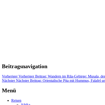
Beitragsnavigation
Vorheriger
Vorheriger Beitrag:
Wandern im Rila-Gebirge: Musala, der
Nächster
Nächster Beitrag:
Orientalische Pita mit Hummus, Falafel u
Menü
Reisen
Afrika