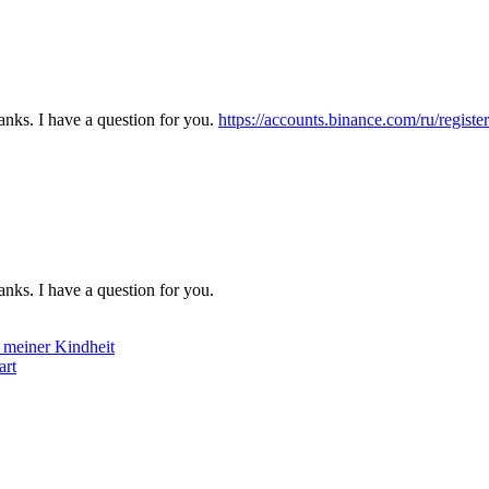
nks. I have a question for you.
https://accounts.binance.com/ru/regi
nks. I have a question for you.
 meiner Kindheit
art