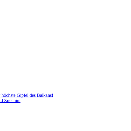
 höchste Gipfel des Balkans!
nd Zucchini