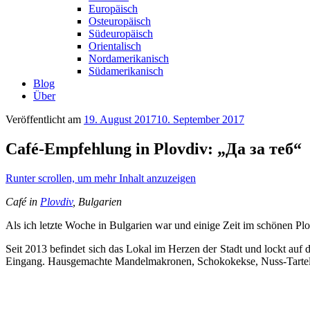
Europäisch
Osteuropäisch
Südeuropäisch
Orientalisch
Nordamerikanisch
Südamerikanisch
Blog
Über
Veröffentlicht am
19. August 2017
10. September 2017
Café-Empfehlung in Plovdiv: „Да за теб“
Runter scrollen, um mehr Inhalt anzuzeigen
Café in
Plovdiv
, Bulgarien
Als ich letzte Woche in Bulgarien war und einige Zeit im schönen P
Seit 2013 befindet sich das Lokal im Herzen der Stadt und lockt auf
Eingang. Hausgemachte Mandelmakronen, Schokokekse, Nuss-Tartele