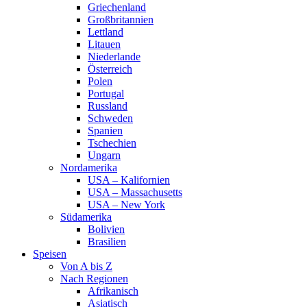
Griechenland
Großbritannien
Lettland
Litauen
Niederlande
Österreich
Polen
Portugal
Russland
Schweden
Spanien
Tschechien
Ungarn
Nordamerika
USA – Kalifornien
USA – Massachusetts
USA – New York
Südamerika
Bolivien
Brasilien
Speisen
Von A bis Z
Nach Regionen
Afrikanisch
Asiatisch