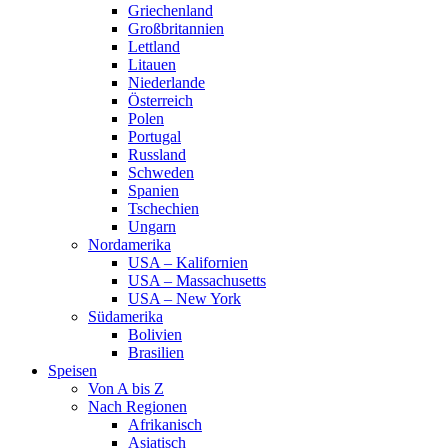
Griechenland
Großbritannien
Lettland
Litauen
Niederlande
Österreich
Polen
Portugal
Russland
Schweden
Spanien
Tschechien
Ungarn
Nordamerika
USA – Kalifornien
USA – Massachusetts
USA – New York
Südamerika
Bolivien
Brasilien
Speisen
Von A bis Z
Nach Regionen
Afrikanisch
Asiatisch