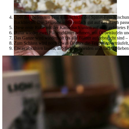
Über den befetteten Teig eine Schicht der Spinat-Feta-Mischung
Backblechs. Die Teigrolle sollte einfach gut auf das Blech pass
Diese erste Rolle mit der Kante nach unten auf euer gefettete
Dafür wieder zwei Filoteigblätter nehmen, mit Öl beträufeln und
Das Ganze wird wiederholt bis alle Blätter aufgebraucht sind –
Zum Schluss wird noch etwas Öl über die Teigrollen geträufelt
Etwas abkühlen lassen, in Stücke schneiden und nach Belieben 