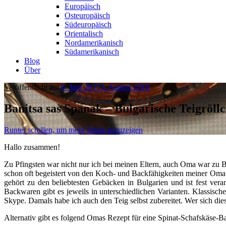
Europäisch
Osteuropäisch
Südeuropäisch
Orientalisch
Nordamerikanisch
Südamerikanisch
Blog
Über
Veröffentlicht am
6. Juni 2017
3. August 2018
Banitsa sas Spanak – Bulgarische Teigröll
Runter scrollen, um mehr Inhalt anzuzeigen
Hallo zusammen!
Zu Pfingsten war nicht nur ich bei meinen Eltern, auch Oma war zu 
schon oft begeistert von den Koch- und Backfähigkeiten meiner Oma e
gehört zu den beliebtesten Gebäcken in Bulgarien und ist fest vera
Backwaren gibt es jeweils in unterschiedlichen Varianten. Klassisch
Skype. Damals habe ich auch den Teig selbst zubereitet. Wer sich di
Alternativ gibt es folgend Omas Rezept für eine Spinat-Schafskäse-Ban