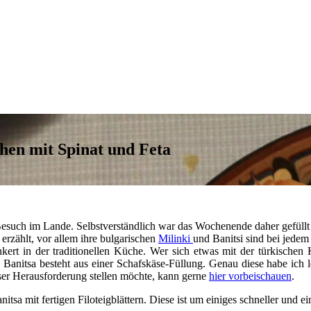
chen mit Spinat und Feta
Besuch im Lande. Selbstverständlich war das Wochenende daher gefüllt 
rzählt, vor allem ihre bulgarischen
Milinki
und Banitsi sind bei jedem
nkert in der traditionellen Küche. Wer sich etwas mit der türkische
e Banitsa besteht aus einer Schafskäse-Füllung. Genau diese habe ich
eser Herausforderung stellen möchte, kann gerne
hier vorbeischauen
.
itsa mit fertigen Filoteigblättern. Diese ist um einiges schneller und 